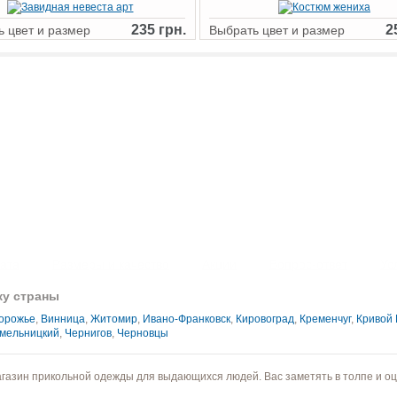
235 грн.
2
 цвет и размер
Выбрать цвет и размер
лата
Размеры и качество
Акции
Вопрос-ответ
Ус
ку страны
орожье
,
Винница
,
Житомир
,
Ивано-Франковск
,
Кировоград
,
Кременчуг
,
Кривой 
мельницкий
,
Чернигов
,
Черновцы
магазин прикольной одежды для выдающихся людей. Вас заметять в толпе и оц