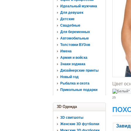
Идеальный мужчина
Для девушек
Детские
Свадебные
Для беременных
Автомобильные
Толстовки ВУЗов
Имена
Армия и войска
Знаки зодиака
Дизайнерские принты
Новый год
Рыбалка и охота
Цвет ос
Прикольные подарки
25
3D Одежда
ПОХ
3D свитшоты
Женские 3D футболки
Завид
Мужские 3D футболки