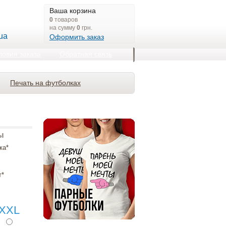
Ваша корзина
0
товаров
на сумму
0
грн.
ua
Оформить заказ
ловия заказа
Обратная связь
Печать на футболках
ы
ка*
т*
XXL