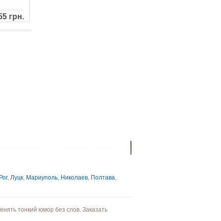
55 грн.
ловия заказа
Обратная связь
Рог
,
Луцк
,
Мариуполь
,
Николаев
,
Полтава
,
енять тонкий юмор без слов. Заказать