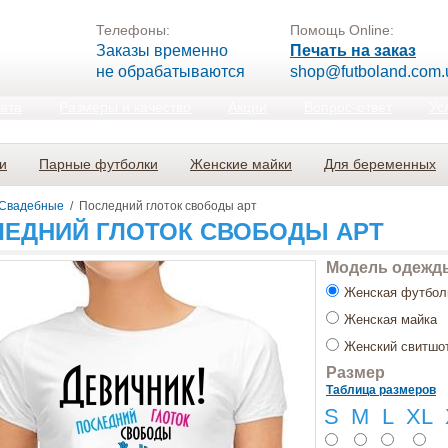
Телефоны:
Помощь Online:
Заказы временно
Печать на заказ
не обрабатываются
shop@futboland.com.
лата
Размеры и качество
Акции
Вопрос-ответ
Ус
и
Парные футболки
Женские майки
Для беременных
Свадебные
/
Последний глоток свободы арт
ЕДНИЙ ГЛОТОК СВОБОДЫ АРТ
Модель одежд
Женская футбол
Женская майка
Женский свитшо
Размер
Таблица размеров
S
M
L
XL