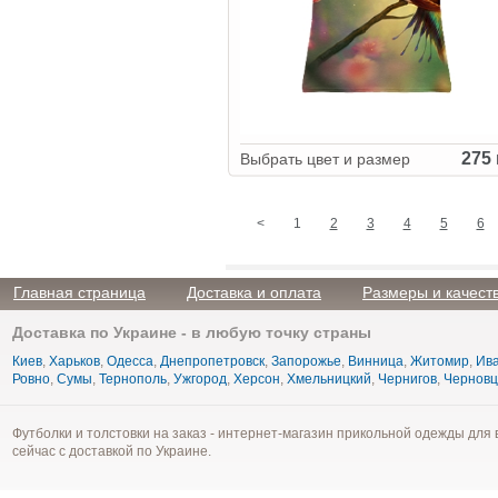
275 
Выбрать цвет и размер
<
1
2
3
4
5
6
Главная страница
Доставка и оплата
Размеры и качест
Доставка по Украине - в любую точку страны
Киев
,
Харьков
,
Одесса
,
Днепропетровск
,
Запорожье
,
Винница
,
Житомир
,
Ива
Ровно
,
Сумы
,
Тернополь
,
Ужгород
,
Херсон
,
Хмельницкий
,
Чернигов
,
Чернов
Футболки и толстовки на заказ - интернет-магазин прикольной одежды для 
сейчас с доставкой по Украине.