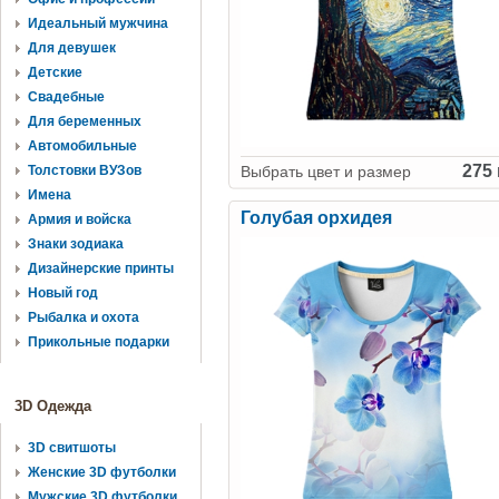
Идеальный мужчина
Для девушек
Детские
Свадебные
Для беременных
Автомобильные
275 
Толстовки ВУЗов
Выбрать цвет и размер
Имена
Голубая орхидея
Армия и войска
Знаки зодиака
Дизайнерские принты
Новый год
Рыбалка и охота
Прикольные подарки
3D Одежда
3D свитшоты
Женские 3D футболки
Мужские 3D футболки