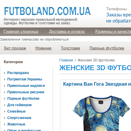
Телефоны:
Заказы вр
Интернет-магазин прикольной молодежной
не обраба
одежды. Футболки и толстовки на заказ.
Главная страница
Доставка и оплата
Размеры и качест
Замовлення тимчасово не обробляються
Хит продаж
Новинки
Толстовки
Парные футболки
Главная
/
Женские 3D футболки
Категории
ЖЕНСКИЕ 3D ФУТБ
Распродажа
Патриотам Украины
Картина Ван Гога Звездная 
Прикольные надписи
Прикольные рисунки
Парные футболки
Для геймеров
Семейные
Спортсменам
Животные
Офис и профессии