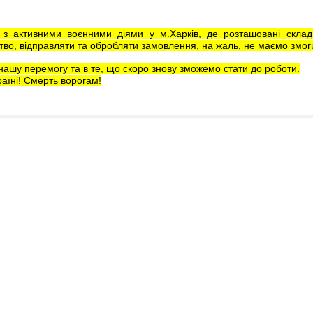
у з активними воєнними діями у м.Харків, де розташовані скла
во, відправляти та обробляти замовлення, на жаль, не маємо змог
нашу перемогу та в те, що скоро знову зможемо стати до роботи.
аїні! Смерть ворогам!