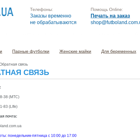
Телефоны:
Помощь Online:
Заказы временно
Печать на заказ
не обрабатываются
shop@futboland.com.
лата
Размеры и качество
Акции
Вопрос-ответ
Ус
и
Парные футболки
Женские майки
Для беременных
Обратная связь
ТНАЯ СВЯЗЬ
:
78-38 (МТС)
1-83 (LIfe)
ая почта:
land.com.ua
ты: понедельник-пятница с 10:00 до 17:00