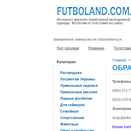
Интернет-магазин прикольной молодежной
одежды. Футболки и толстовки на заказ.
Главная страница
Доставка и оп
Замовлення тимчасово не обробляються
Хит продаж
Новинки
Толстовк
Главная
/
Категории
ОБРА
Распродажа
Патриотам Украины
Телефоны
Прикольные надписи
(066) 371-
Прикольные рисунки
Парные футболки
(063) 570-9
Для геймеров
Электронн
Семейные
Спортсменам
shop@futbo
Животные
Время рабо
Офис и профессии