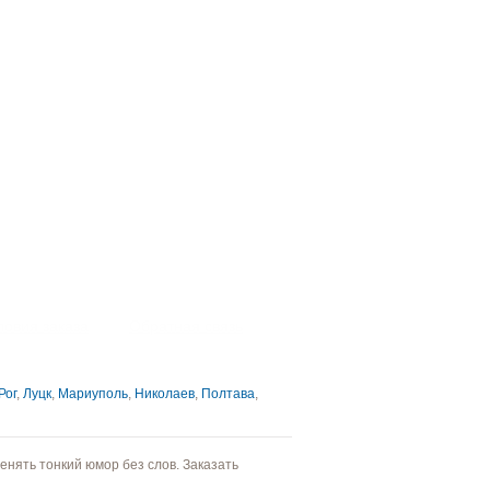
ловия заказа
Обратная связь
Рог
,
Луцк
,
Мариуполь
,
Николаев
,
Полтава
,
енять тонкий юмор без слов. Заказать