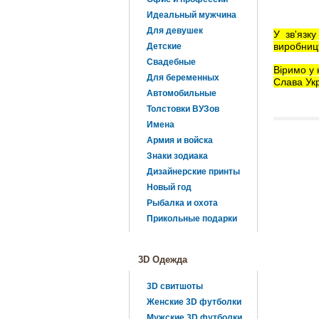
Идеальный мужчина
Для девушек
У зв'язк
виробницт
Детские
Свадебные
Віримо у 
Для беременных
Слава Укр
Автомобильные
Толстовки ВУЗов
Имена
Армия и войска
Знаки зодиака
Дизайнерские принты
Новый год
Рыбалка и охота
Прикольные подарки
3D Одежда
3D свитшоты
Женские 3D футболки
Мужские 3D футболки