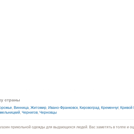
лата
Размеры и качество
Акции
Вопрос-ответ
Ус
ку страны
орожье
,
Винница
,
Житомир
,
Ивано-Франковск
,
Кировоград
,
Кременчуг
,
Кривой 
мельницкий
,
Чернигов
,
Черновцы
магазин прикольной одежды для выдающихся людей. Вас заметять в толпе и оц