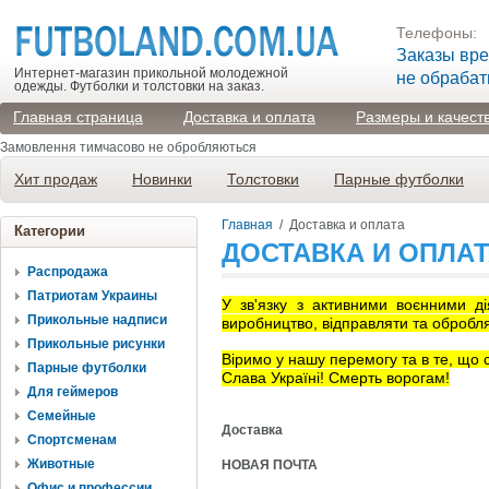
Телефоны:
Заказы вр
Интернет-магазин прикольной молодежной
не обраба
одежды. Футболки и толстовки на заказ.
Главная страница
Доставка и оплата
Размеры и качест
Замовлення тимчасово не обробляються
Хит продаж
Новинки
Толстовки
Парные футболки
Главная
/
Доставка и оплата
Категории
ДОСТАВКА И ОПЛА
Распродажа
Патриотам Украины
У зв'язку з активними воєнними д
Прикольные надписи
виробництво, відправляти та обробл
Прикольные рисунки
Віримо у нашу перемогу та в те, що 
Парные футболки
Слава Україні! Смерть ворогам!
Для геймеров
Семейные
Доставка
Спортсменам
Животные
НОВАЯ ПОЧТА
Офис и профессии