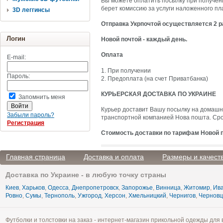
Вы можете оплатить посылку при получен
берет комиссию за услуги наложенного пл
3D леггинсы
Отправка Укрпочтой осуществляется 2 р
Логин
Новой почтой - каждый день.
Оплата
E-mail:
1. При получении
Пароль:
2. Предоплата (на счет Приватбанка)
КУРЬЕРСКАЯ ДОСТАВКА ПО УКРАИНЕ
Запомнить меня
Курьер доставит Вашу посылку на домашн
Забыли пароль?
транспортной компанией Нова пошта. Срок
Регистрация
Стоимость доставки по тарифам Новой 
Главная страница
Доставка и оплата
Размеры и качест
Доставка по Украине - в любую точку страны
Киев
,
Харьков
,
Одесса
,
Днепропетровск
,
Запорожье
,
Винница
,
Житомир
,
Ива
Ровно
,
Сумы
,
Тернополь
,
Ужгород
,
Херсон
,
Хмельницкий
,
Чернигов
,
Чернов
Футболки и толстовки на заказ - интернет-магазин прикольной одежды для 