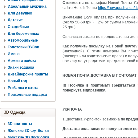
Стоимость:
по тарифам Новой Почты. Сто
Идеальный мужчина
сайте Новой Почты
https://novaposhta.ua/de
Для девушек
Внимание!
Если оплата при получении (
Детские
(около 50-60 грн.) + 2% от суммы наложен
Свадебные
25 грн.)
Для беременных
Оплачивая заказы по предоплате, вы экон
Автомобильные
Как получить посылку на Новой почте?
Толстовки ВУЗов
(накладной). С этим номером Вы прих
Имена
(паспорт или водительские права) и полу
Армия и войска
посылку могут родители, предъявив свой 
Знаки зодиака
Дизайнерские принты
НОВАЯ ПОЧТА ДОСТАВКА В ПОЧТОМАТ
Новый год
!!! Посилка в поштоматі зберігається
Рыбалка и охота
повернута відправнику.
Прикольные подарки
УКРПОЧТА
3D Одежда
1. Доставка Укрпочтой возможна
по предо
3D свитшоты
Доставка оплачивается получателем по
Женские 3D футболки
Мужские 3D футболки