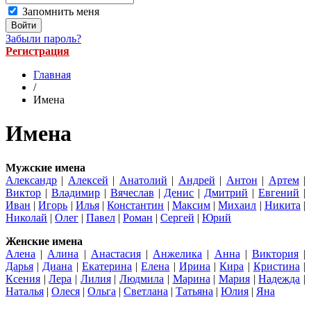
Запомнить меня
Забыли пароль?
Регистрация
Главная
/
Имена
Имена
Мужские имена
Александр
|
Алексей
|
Анатолий
|
Андрей
|
Антон
|
Артем
|
Виктор
|
Владимир
|
Вячеслав
|
Денис
|
Дмитрий
|
Евгений
|
Иван
|
Игорь
|
Илья
|
Константин
|
Максим
|
Михаил
|
Никита
|
Николай
|
Олег
|
Павел
|
Роман
|
Сергей
|
Юрий
Женские имена
Алена
|
Алина
|
Анастасия
|
Анжелика
|
Анна
|
Виктория
|
Дарья
|
Диана
|
Екатерина
|
Елена
|
Ирина
|
Кира
|
Кристина
|
Ксения
|
Лера
|
Лилия
|
Людмила
|
Марина
|
Мария
|
Надежда
|
Наталья
|
Олеся
|
Ольга
|
Светлана
|
Татьяна
|
Юлия
|
Яна