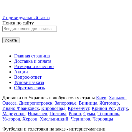
Индивидуальный заказ
Поиск по сайту
Главная страница
Доставка и оплата
Размеры и качество
Акции
Вопрос-ответ
Условия заказа
Обратная связь
Доставка по Украине - в любую точку страны
Киев
,
Харьков
,
Одесса
,
Днепропетровск
,
Запорожье
,
Винница
,
Житомир
,
Ивано-Франковск
,
Кировоград
,
Кременчуг
,
Кривой Рог
,
Луцк
,
Мариуполь
,
Николаев
,
Полтава
,
Ровно
,
Сумы
,
Тернополь
,
Ужгород
,
Херсон
,
Хмельницкий
,
Чернигов
,
Черновцы
Футболки и толстовки на заказ - интернет-магазин