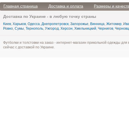
Главная страница
Доставка и оплата
Размеры и качест
Доставка по Украине - в любую точку страны
Киев
,
Харьков
,
Одесса
,
Днепропетровск
,
Запорожье
,
Винница
,
Житомир
,
Ива
Ровно
,
Сумы
,
Тернополь
,
Ужгород
,
Херсон
,
Хмельницкий
,
Чернигов
,
Чернов
Футболки и толстовки на заказ - интернет-магазин прикольной одежды для 
сейчас с доставкой по Украине.