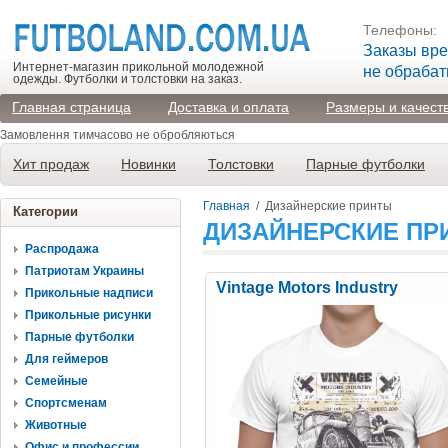
Телефоны:
Заказы вр
Интернет-магазин прикольной молодежной
не обраба
одежды. Футболки и толстовки на заказ.
Главная страница
Доставка и оплата
Размеры и качест
Замовлення тимчасово не обробляються
Хит продаж
Новинки
Толстовки
Парные футболки
Главная
/
Дизайнерские принты
Категории
ДИЗАЙНЕРСКИЕ ПР
Распродажа
Патриотам Украины
Vintage Motors Industry
Прикольные надписи
Прикольные рисунки
Парные футболки
Для геймеров
Семейные
Спортсменам
Животные
Офис и профессии