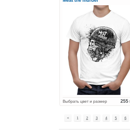
Meat the murder
255 
Выбрать цвет и размер
<
1
2
3
4
5
6