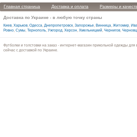
Главная страница
Доставка и оплата
Размеры и качест
Доставка по Украине - в любую точку страны
Киев
,
Харьков
,
Одесса
,
Днепропетровск
,
Запорожье
,
Винница
,
Житомир
,
Ива
Ровно
,
Сумы
,
Тернополь
,
Ужгород
,
Херсон
,
Хмельницкий
,
Чернигов
,
Чернов
Футболки и толстовки на заказ - интернет-магазин прикольной одежды для 
сейчас с доставкой по Украине.