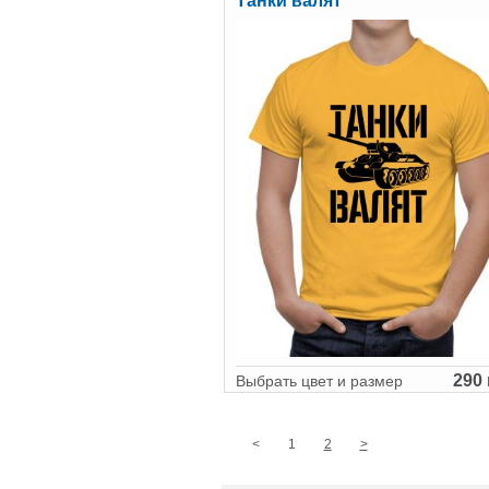
Танки валят
290 
Выбрать цвет и размер
<
1
2
>