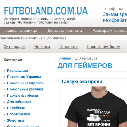
Телефоны:
Заказы вр
Интернет-магазин прикольной молодежной
не обраба
одежды. Футболки и толстовки на заказ.
Главная страница
Доставка и оплата
Размеры и качест
Замовлення тимчасово не обробляються
Хит продаж
Новинки
Толстовки
Парные футболки
Главная
/
Для геймеров
Категории
ДЛЯ ГЕЙМЕРОВ
Распродажа
Патриотам Украины
Танкую без брони
Прикольные надписи
Прикольные рисунки
Парные футболки
Для геймеров
Семейные
Спортсменам
Животные
Офис и профессии