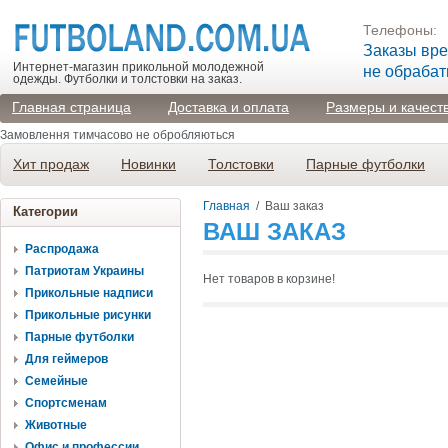
Телефоны:
Заказы вр
Интернет-магазин прикольной молодежной
не обраба
одежды. Футболки и толстовки на заказ.
Главная страница
Доставка и оплата
Размеры и качест
Замовлення тимчасово не обробляються
Хит продаж
Новинки
Толстовки
Парные футболки
Главная
/
Ваш заказ
Категории
ВАШ ЗАКАЗ
Распродажа
Патриотам Украины
Нет товаров в корзине!
Прикольные надписи
Прикольные рисунки
Парные футболки
Для геймеров
Семейные
Спортсменам
Животные
Офис и профессии