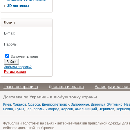
3D леггинсы
Логин
E-mail:
Пароль:
Запомнить меня
Забыли пароль?
Регистрация
Главная страница
Доставка и оплата
Размеры и качест
Доставка по Украине - в любую точку страны
Киев
,
Харьков
,
Одесса
,
Днепропетровск
,
Запорожье
,
Винница
,
Житомир
,
Ива
Ровно
,
Сумы
,
Тернополь
,
Ужгород
,
Херсон
,
Хмельницкий
,
Чернигов
,
Чернов
Футболки и толстовки на заказ - интернет-магазин прикольной одежды для 
сейчас с доставкой по Украине.