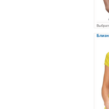
Выбрать
Близн