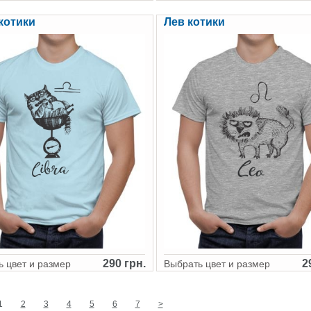
котики
Лев котики
290 грн.
2
 цвет и размер
Выбрать цвет и размер
1
2
3
4
5
6
7
>