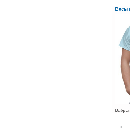
Весы 
Выбрать
<