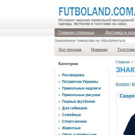
Интернет-магазин прикольной молодежной
одежды. Футболки и толстовки на заказ.
Главная страница
Доставка и оп
Замовлення тимчасово не обробляються
Хит продаж
Новинки
Толстовк
Главная
/
Категории
ЗНАК
Распродажа
Патриотам Украины
Козерог
|
В
Прикольные надписи
Прикольные рисунки
Скорп
Парные футболки
Для геймеров
Семейные
Спортсменам
Животные
Офис и профессии