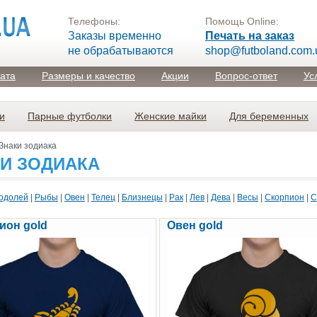
Телефоны:
Помощь Online:
Заказы временно
Печать на заказ
не обрабатываются
shop@futboland.com.
лата
Размеры и качество
Акции
Вопрос-ответ
Ус
и
Парные футболки
Женские майки
Для беременных
Знаки зодиака
И ЗОДИАКА
одолей
|
Рыбы
|
Овен
|
Телец
|
Близнецы
|
Рак
|
Лев
|
Дева
|
Весы
|
Скорпион
|
С
ион gold
Овен gold