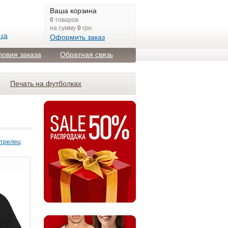
Ваша корзина
0
товаров
на сумму
0
грн.
ua
Оформить заказ
ловия заказа
Обратная связь
Печать на футболках
трелец