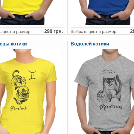
290 грн.
2
 цвет и размер
Выбрать цвет и размер
ецы котики
Водолей котики