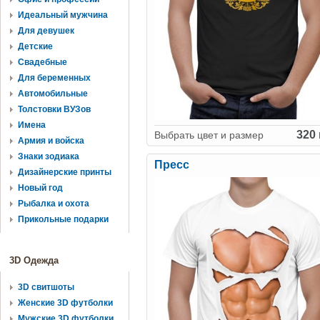
Идеальный мужчина
Для девушек
Детские
Свадебные
Для беременных
Автомобильные
Толстовки ВУЗов
Имена
320 
Выбрать цвет и размер
Армия и войска
Знаки зодиака
Пресс
Дизайнерские принты
Новый год
Рыбалка и охота
Прикольные подарки
3D Одежда
3D свитшоты
Женские 3D футболки
Мужские 3D футболки