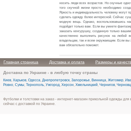
носить люди всех возрастов. Но скучные одн
того скучной жизни просто необходимо созд
Яркость и индивидуальность человеку могут п
сделать одежду более интересной. Сейчас су
модную вещь. Однако, воспользовавшись наш
подойдет только вам. Если вы умеете фантази
заказать кенгурушку, созданную только ваши
качественно выполнить рисунок на любой в
владельцам, так и всем окружающим. Если вы х
вам обязательно поможет.
Главная страница
Доставка и оплата
Размеры и качест
Доставка по Украине - в любую точку страны
Киев
,
Харьков
,
Одесса
,
Днепропетровск
,
Запорожье
,
Винница
,
Житомир
,
Ива
Ровно
,
Сумы
,
Тернополь
,
Ужгород
,
Херсон
,
Хмельницкий
,
Чернигов
,
Чернов
Футболки и толстовки на заказ - интернет-магазин прикольной одежды для 
сейчас с доставкой по Украине.