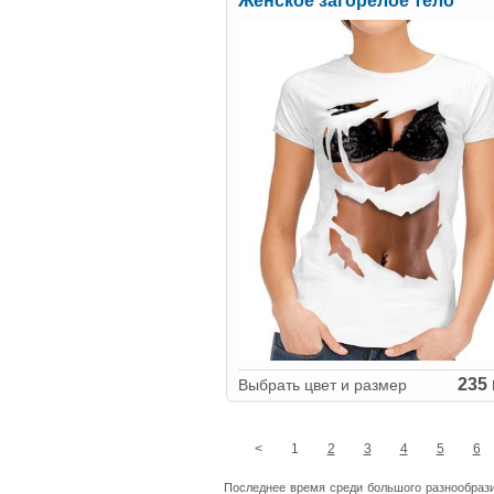
Женское загорелое тело
235 
Выбрать цвет и размер
<
1
2
3
4
5
6
Последнее время среди большого разнообрази