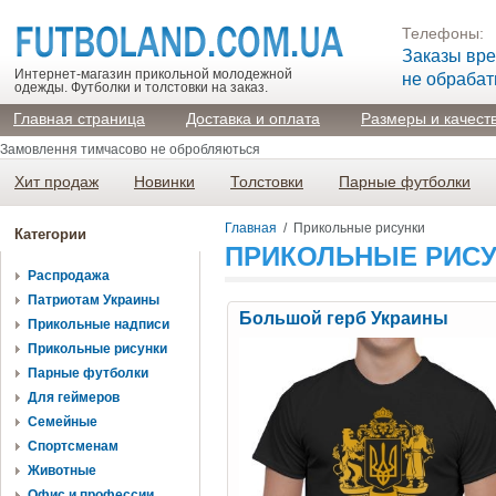
Телефоны:
Заказы вр
Интернет-магазин прикольной молодежной
не обраба
одежды. Футболки и толстовки на заказ.
Главная страница
Доставка и оплата
Размеры и качест
Замовлення тимчасово не обробляються
Хит продаж
Новинки
Толстовки
Парные футболки
Главная
/
Прикольные рисунки
Категории
ПРИКОЛЬНЫЕ РИС
Распродажа
Патриотам Украины
Большой герб Украины
Прикольные надписи
Прикольные рисунки
Парные футболки
Для геймеров
Семейные
Спортсменам
Животные
Офис и профессии