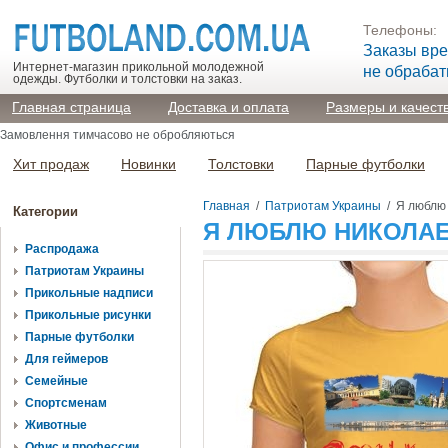
Телефоны:
Заказы вр
Интернет-магазин прикольной молодежной
не обраба
одежды. Футболки и толстовки на заказ.
Главная страница
Доставка и оплата
Размеры и качест
Замовлення тимчасово не обробляються
Хит продаж
Новинки
Толстовки
Парные футболки
Главная
/
Патриотам Украины
/
Я люблю
Категории
Я ЛЮБЛЮ НИКОЛА
Распродажа
Патриотам Украины
Прикольные надписи
Прикольные рисунки
Парные футболки
Для геймеров
Семейные
Спортсменам
Животные
Офис и профессии