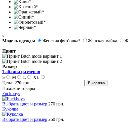
5
Модель одежды
Женская футболка*
Женская майка
Ж
Принт
Размер
Таблица размеров
S
M
L
XL
Цена:
270
грн.
Похожие товары
Fuckboys
Выбрать цвет и размер
270 грн.
Куколка
Выбрать цвет и размер
260 грн.