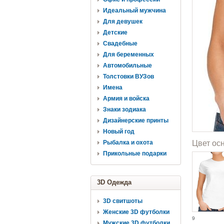
Идеальный мужчина
Для девушек
Детские
Свадебные
Для беременных
Автомобильные
Толстовки ВУЗов
Имена
Армия и войска
Знаки зодиака
Дизайнерские принты
Новый год
Рыбалка и охота
Цвет ос
Прикольные подарки
3D Одежда
3D свитшоты
Женские 3D футболки
9
Мужские 3D футболки