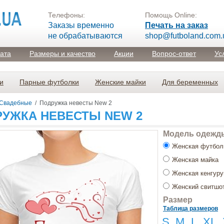
Телефоны:
Помощь Online:
Заказы временно
Печать на заказ
не обрабатываются
shop@futboland.com.
лата
Размеры и качество
Акции
Вопрос-ответ
Ус
и
Парные футболки
Женские майки
Для беременных
Свадебные
/
Подружка невесты New 2
УЖКА НЕВЕСТЫ NEW 2
Модель одежд
Женская футбол
Женская майка
Женская кенгуру
Женский свитшо
Размер
Таблица размеров
S
M
L
XL