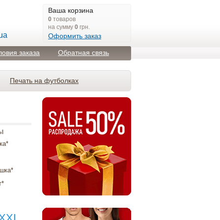
Ваша корзина
0
товаров
на сумму
0
грн.
ua
Оформить заказ
ловия заказа
Обратная связь
Печать на футболках
ы
ка*
шка*
т*
XXL