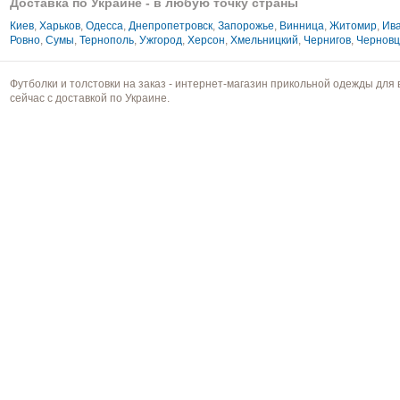
Доставка по Украине - в любую точку страны
Киев
,
Харьков
,
Одесса
,
Днепропетровск
,
Запорожье
,
Винница
,
Житомир
,
Ива
Ровно
,
Сумы
,
Тернополь
,
Ужгород
,
Херсон
,
Хмельницкий
,
Чернигов
,
Чернов
Футболки и толстовки на заказ - интернет-магазин прикольной одежды для 
сейчас с доставкой по Украине.