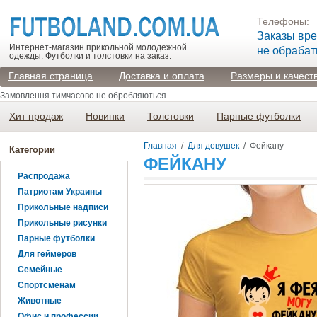
Телефоны:
Заказы вр
Интернет-магазин прикольной молодежной
не обраба
одежды. Футболки и толстовки на заказ.
Главная страница
Доставка и оплата
Размеры и качест
Замовлення тимчасово не обробляються
Хит продаж
Новинки
Толстовки
Парные футболки
Главная
/
Для девушек
/
Фейкану
Категории
ФЕЙКАНУ
Распродажа
Патриотам Украины
Прикольные надписи
Прикольные рисунки
Парные футболки
Для геймеров
Семейные
Спортсменам
Животные
Офис и профессии