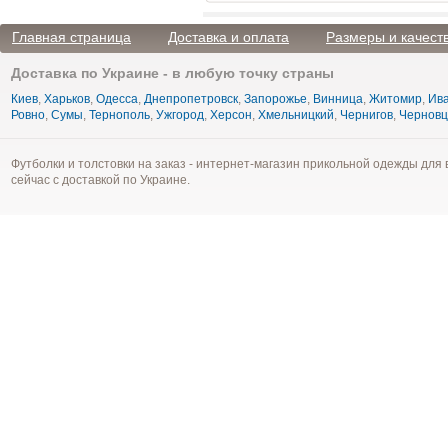
Главная страница
Доставка и оплата
Размеры и качест
Доставка по Украине - в любую точку страны
Киев
,
Харьков
,
Одесса
,
Днепропетровск
,
Запорожье
,
Винница
,
Житомир
,
Ива
Ровно
,
Сумы
,
Тернополь
,
Ужгород
,
Херсон
,
Хмельницкий
,
Чернигов
,
Чернов
Футболки и толстовки на заказ - интернет-магазин прикольной одежды для 
сейчас с доставкой по Украине.