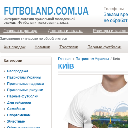
Телефоны:
Заказы вр
Интернет-магазин прикольной молодежной
не обраба
одежды. Футболки и толстовки на заказ.
Главная страница
Доставка и оплата
Размеры и качест
Замовлення тимчасово не обробляються
Хит продаж
Новинки
Толстовки
Парные футболки
Главная
/
Патриотам Украины
/
Київ
Категории
КИЇВ
Распродажа
Патриотам Украины
Прикольные надписи
Прикольные рисунки
Парные футболки
Для геймеров
Семейные
Спортсменам
Животные
Офис и профессии