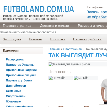
Телефоны:
Заказы вр
Интернет-магазин прикольной молодежной
не обраба
одежды. Футболки и толстовки на заказ.
Главная страница
Доставка и оплата
Размеры и качест
Замовлення тимчасово не обробляються
Хит продаж
Новинки
Толстовки
Парные футболки
Главная
/
Спортсменам
/
Так выглядит л
Категории
ТАК ВЫГЛЯДИТ ЛУ
Распродажа
Патриотам Украины
Прикольные надписи
Цвет основы
Прикольные рисунки
Парные футболки
Для геймеров
Семейные
Спортсменам
Животные
Офис и профессии