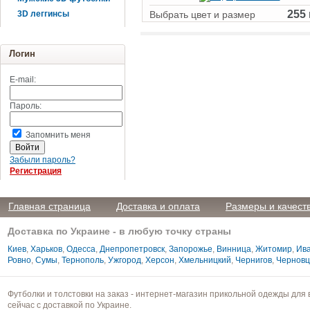
255 
3D леггинсы
Выбрать цвет и размер
Логин
E-mail:
Пароль:
Запомнить меня
Забыли пароль?
Регистрация
Главная страница
Доставка и оплата
Размеры и качест
Доставка по Украине - в любую точку страны
Киев
,
Харьков
,
Одесса
,
Днепропетровск
,
Запорожье
,
Винница
,
Житомир
,
Ива
Ровно
,
Сумы
,
Тернополь
,
Ужгород
,
Херсон
,
Хмельницкий
,
Чернигов
,
Чернов
Футболки и толстовки на заказ - интернет-магазин прикольной одежды для 
сейчас с доставкой по Украине.