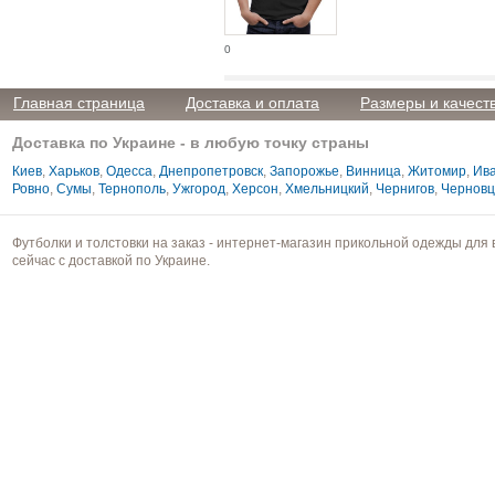
0
Главная страница
Доставка и оплата
Размеры и качест
Доставка по Украине - в любую точку страны
Киев
,
Харьков
,
Одесса
,
Днепропетровск
,
Запорожье
,
Винница
,
Житомир
,
Ива
Ровно
,
Сумы
,
Тернополь
,
Ужгород
,
Херсон
,
Хмельницкий
,
Чернигов
,
Чернов
Футболки и толстовки на заказ - интернет-магазин прикольной одежды для 
сейчас с доставкой по Украине.