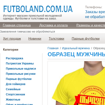
Телефоны:
Заказы вр
Интернет-магазин прикольной молодежной
не обраба
одежды. Футболки и толстовки на заказ.
Главная страница
Доставка и оплата
Размеры и качест
Замовлення тимчасово не обробляються
Хит продаж
Новинки
Толстовки
Парные футболки
Главная
/
Идеальный мужчина
/
Образец
Категории
ОБРАЗЕЦ МУЖЧИН
Распродажа
Патриотам Украины
Прикольные надписи
Прикольные рисунки
Парные футболки
Для геймеров
Семейные
Спортсменам
Животные
Офис и профессии