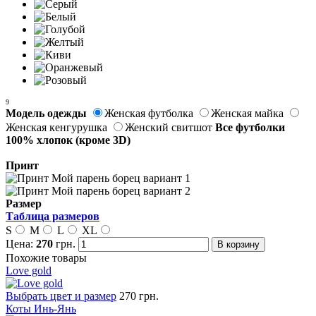
9
Модель одежды
Женская футболка
Женская майка
Женская кенгурушка
Женский свитшот
Все футболки
100% хлопок (кроме 3D)
Принт
Размер
Таблица размеров
S
M
L
XL
Цена:
270
грн.
Похожие товары
Love gold
Выбрать цвет и размер
270 грн.
Коты Инь-Янь