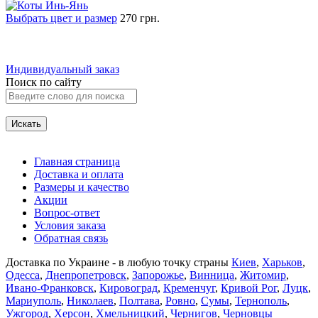
Выбрать цвет и размер
270 грн.
Индивидуальный заказ
Поиск по сайту
Главная страница
Доставка и оплата
Размеры и качество
Акции
Вопрос-ответ
Условия заказа
Обратная связь
Доставка по Украине - в любую точку страны
Киев
,
Харьков
,
Одесса
,
Днепропетровск
,
Запорожье
,
Винница
,
Житомир
,
Ивано-Франковск
,
Кировоград
,
Кременчуг
,
Кривой Рог
,
Луцк
,
Мариуполь
,
Николаев
,
Полтава
,
Ровно
,
Сумы
,
Тернополь
,
Ужгород
,
Херсон
,
Хмельницкий
,
Чернигов
,
Черновцы