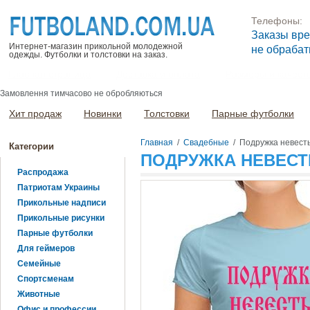
Телефоны:
Заказы вр
Интернет-магазин прикольной молодежной
не обраба
одежды. Футболки и толстовки на заказ.
Главная страница
Доставка и оплата
Размеры и качест
Замовлення тимчасово не обробляються
Хит продаж
Новинки
Толстовки
Парные футболки
Главная
/
Свадебные
/
Подружка невест
Категории
ПОДРУЖКА НЕВЕСТ
Распродажа
Патриотам Украины
Прикольные надписи
Прикольные рисунки
Парные футболки
Для геймеров
Семейные
Спортсменам
Животные
Офис и профессии