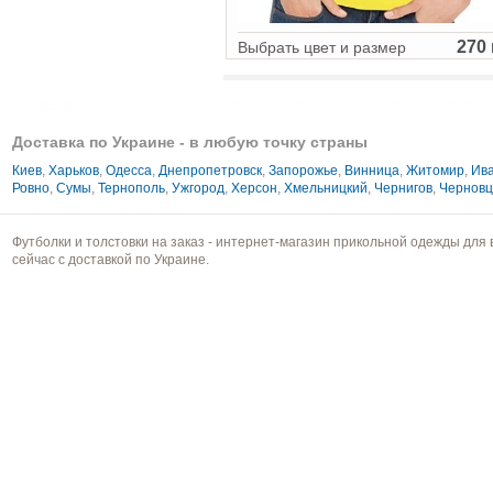
270 
Выбрать цвет и размер
Главная страница
Доставка и оплата
Размеры и качест
Доставка по Украине - в любую точку страны
Киев
,
Харьков
,
Одесса
,
Днепропетровск
,
Запорожье
,
Винница
,
Житомир
,
Ива
Ровно
,
Сумы
,
Тернополь
,
Ужгород
,
Херсон
,
Хмельницкий
,
Чернигов
,
Чернов
Футболки и толстовки на заказ - интернет-магазин прикольной одежды для 
сейчас с доставкой по Украине.