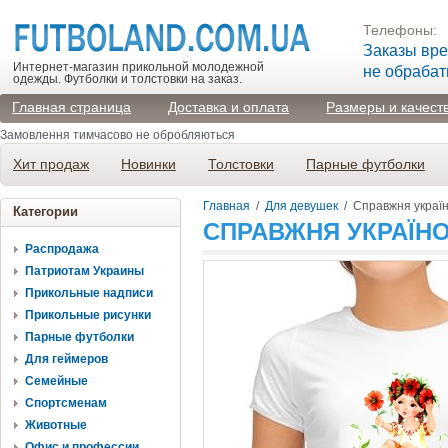
Телефоны:
Заказы вр
Интернет-магазин прикольной молодежной
не обраба
одежды. Футболки и толстовки на заказ.
Главная страница
Доставка и оплата
Размеры и качест
Замовлення тимчасово не обробляються
Хит продаж
Новинки
Толстовки
Парные футболки
Главная
/
Для девушек
/
Справжня украї
Категории
СПРАВЖНЯ УКРАЇН
Распродажа
Патриотам Украины
Прикольные надписи
Прикольные рисунки
Парные футболки
Для геймеров
Семейные
Спортсменам
Животные
Офис и профессии