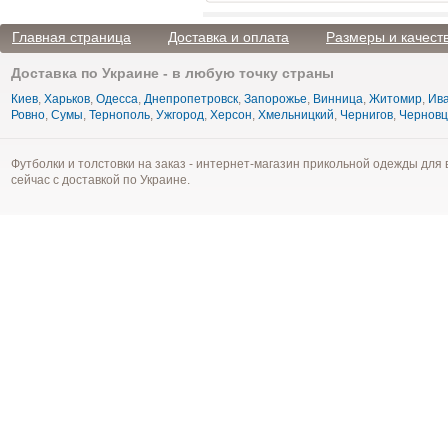
Главная страница
Доставка и оплата
Размеры и качест
Доставка по Украине - в любую точку страны
Киев
,
Харьков
,
Одесса
,
Днепропетровск
,
Запорожье
,
Винница
,
Житомир
,
Ива
Ровно
,
Сумы
,
Тернополь
,
Ужгород
,
Херсон
,
Хмельницкий
,
Чернигов
,
Чернов
Футболки и толстовки на заказ - интернет-магазин прикольной одежды для 
сейчас с доставкой по Украине.