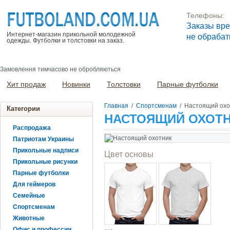
Телефоны:
Заказы вр
Интернет-магазин прикольной молодежной
не обраба
одежды. Футболки и толстовки на заказ.
Главная страница
Доставка и оплата
Размеры и качест
Замовлення тимчасово не обробляються
Хит продаж
Новинки
Толстовки
Парные футболки
Главная
/
Спортсменам
/
Настоящий охо
Категории
НАСТОЯЩИЙ ОХОТ
Распродажа
Патриотам Украины
Прикольные надписи
Цвет основы
Прикольные рисунки
Парные футболки
Для геймеров
Семейные
Спортсменам
Животные
Офис и профессии