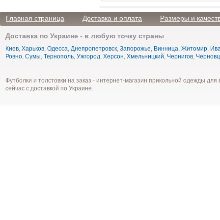
Главная страница
Доставка и оплата
Размеры и качест
Доставка по Украине - в любую точку страны
Киев
,
Харьков
,
Одесса
,
Днепропетровск
,
Запорожье
,
Винница
,
Житомир
,
Ива
Ровно
,
Сумы
,
Тернополь
,
Ужгород
,
Херсон
,
Хмельницкий
,
Чернигов
,
Чернов
Футболки и толстовки на заказ - интернет-магазин прикольной одежды для 
сейчас с доставкой по Украине.