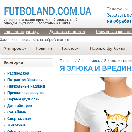
Телефоны:
Заказы вр
Интернет-магазин прикольной молодежной
не обраба
одежды. Футболки и толстовки на заказ.
Главная страница
Доставка и оплата
Размеры и качест
Замовлення тимчасово не обробляються
Хит продаж
Новинки
Толстовки
Парные футболки
Главная
/
Для девушек
/
Я злюка и вреди
Категории
Я ЗЛЮКА И ВРЕДИН
Распродажа
Патриотам Украины
Прикольные надписи
Прикольные рисунки
Парные футболки
Для геймеров
Семейные
Спортсменам
Животные
Офис и профессии