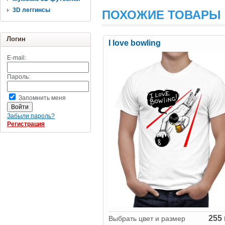
3D леггинсы
ПОХОЖИЕ ТОВАРЫ
Логин
I love bowling
E-mail:
Пароль:
Запомнить меня
Забыли пароль?
Регистрация
255 
Выбрать цвет и размер