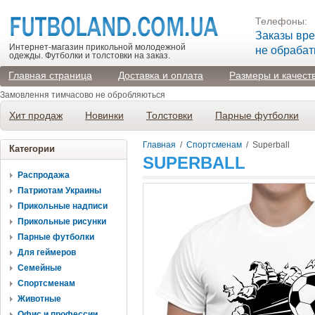
Телефоны:
Заказы вр
Интернет-магазин прикольной молодежной
не обраба
одежды. Футболки и толстовки на заказ.
Главная страница
Доставка и оплата
Размеры и качест
Замовлення тимчасово не обробляються
Хит продаж
Новинки
Толстовки
Парные футболки
Главная
/
Спортсменам
/
Superball
Категории
SUPERBALL
Распродажа
Патриотам Украины
Прикольные надписи
Прикольные рисунки
Парные футболки
Для геймеров
Семейные
Спортсменам
Животные
Офис и профессии