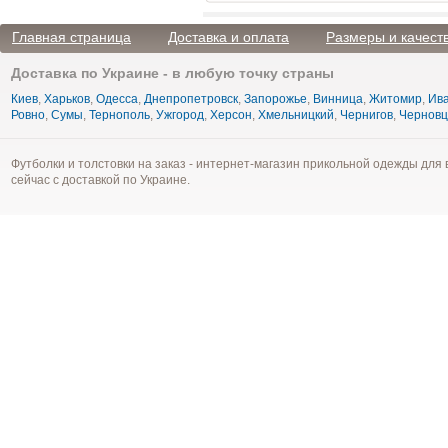
Главная страница
Доставка и оплата
Размеры и качест
Доставка по Украине - в любую точку страны
Киев
,
Харьков
,
Одесса
,
Днепропетровск
,
Запорожье
,
Винница
,
Житомир
,
Ива
Ровно
,
Сумы
,
Тернополь
,
Ужгород
,
Херсон
,
Хмельницкий
,
Чернигов
,
Чернов
Футболки и толстовки на заказ - интернет-магазин прикольной одежды для 
сейчас с доставкой по Украине.