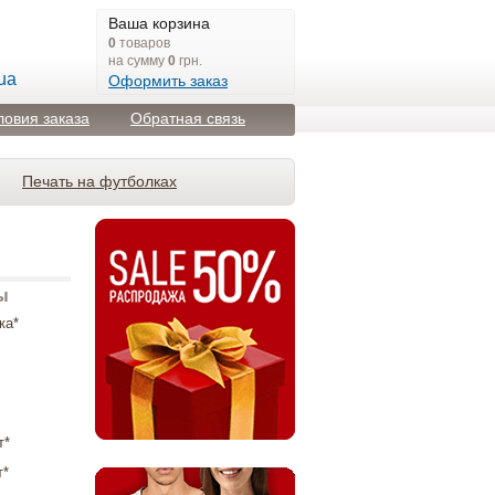
Ваша корзина
0
товаров
на сумму
0
грн.
ua
Оформить заказ
ловия заказа
Обратная связь
Печать на футболках
ы
ка*
т*
т*