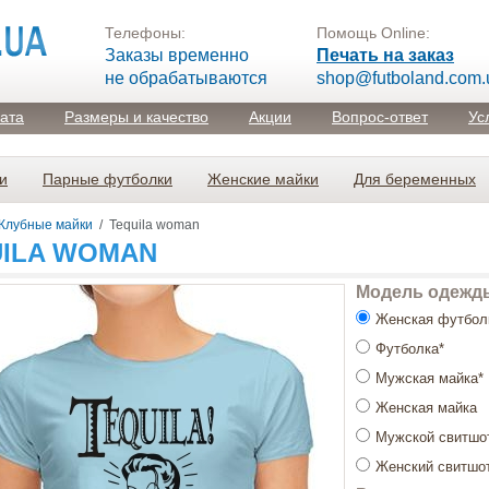
Телефоны:
Помощь Online:
Заказы временно
Печать на заказ
не обрабатываются
shop@futboland.com.
лата
Размеры и качество
Акции
Вопрос-ответ
Ус
и
Парные футболки
Женские майки
Для беременных
Клубные майки
/
Tequila woman
ILA WOMAN
Модель одежд
Женская футбол
Футболка*
Мужская майка*
Женская майка
Мужской свитшо
Женский свитшо