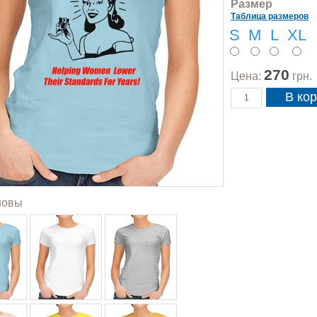
Размер
Таблица размеров
S
M
L
XL
270
Цена:
грн.
новы