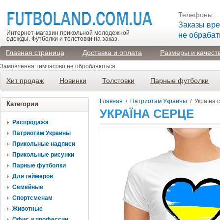
Телефоны:
Заказы вр
Интернет-магазин прикольной молодежной
не обраба
одежды. Футболки и толстовки на заказ.
Главная страница
Доставка и оплата
Размеры и качест
Замовлення тимчасово не обробляються
Хит продаж
Новинки
Толстовки
Парные футболки
Главная
/
Патриотам Украины
/
Україна 
Категории
УКРАЇНА СЕРЦЕ
Распродажа
Патриотам Украины
Прикольные надписи
Прикольные рисунки
Парные футболки
Для геймеров
Семейные
Спортсменам
Животные
Офис и профессии