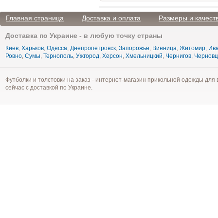
Главная страница
Доставка и оплата
Размеры и качест
Доставка по Украине - в любую точку страны
Киев
,
Харьков
,
Одесса
,
Днепропетровск
,
Запорожье
,
Винница
,
Житомир
,
Ива
Ровно
,
Сумы
,
Тернополь
,
Ужгород
,
Херсон
,
Хмельницкий
,
Чернигов
,
Чернов
Футболки и толстовки на заказ - интернет-магазин прикольной одежды для 
сейчас с доставкой по Украине.