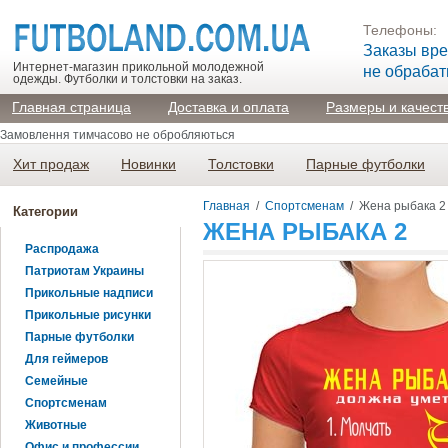
Телефоны:
Заказы вр
Интернет-магазин прикольной молодежной
не обраба
одежды. Футболки и толстовки на заказ.
Главная страница
Доставка и оплата
Размеры и качест
Замовлення тимчасово не обробляються
Хит продаж
Новинки
Толстовки
Парные футболки
Главная
/
Спортсменам
/
Жена рыбака 2
Категории
ЖЕНА РЫБАКА 2
Распродажа
Патриотам Украины
Прикольные надписи
Прикольные рисунки
Парные футболки
Для геймеров
Семейные
Спортсменам
Животные
Офис и профессии