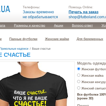
Телефоны:
Помощь Online:
Заказы временно
Печать на заказ
не обрабатываются
shop@futboland.com.
лата
Размеры и качество
Акции
Вопрос-ответ
Ус
и
Парные футболки
Женские майки
Для беременных
Прикольные надписи
/
Ваше счастье
Е СЧАСТЬЕ
Модель одежд
Женская футбол
Женская майка
Женская кенгур
Женский свитшо
Все футболки 100
(кроме 3D)
Принт