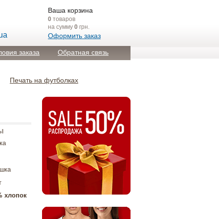
Ваша корзина
0
товаров
на сумму
0
грн.
ua
Оформить заказ
ловия заказа
Обратная связь
Печать на футболках
ы
ка
ушка
т
% хлопок