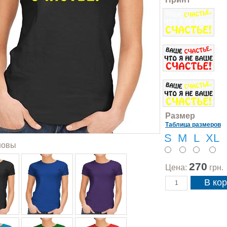
Размер
Таблица размеров
S
M
L
XL
новы
270
Цена:
грн.