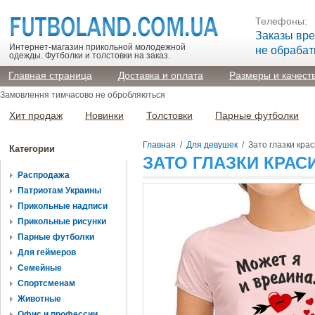
Телефоны:
Заказы вр
Интернет-магазин прикольной молодежной
не обраба
одежды. Футболки и толстовки на заказ.
Главная страница
Доставка и оплата
Размеры и качест
Замовлення тимчасово не обробляються
Хит продаж
Новинки
Толстовки
Парные футболки
Главная
/
Для девушек
/
Зато глазки кра
Категории
ЗАТО ГЛАЗКИ КРА
Распродажа
Патриотам Украины
Прикольные надписи
Прикольные рисунки
Парные футболки
Для геймеров
Семейные
Спортсменам
Животные
Офис и профессии