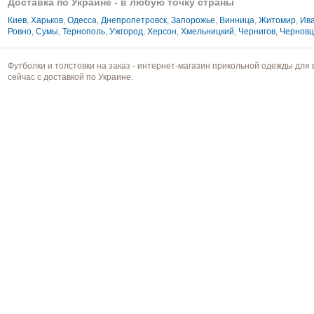
Доставка по Украине - в любую точку страны
Киев
,
Харьков
,
Одесса
,
Днепропетровск
,
Запорожье
,
Винница
,
Житомир
,
Ива
Ровно
,
Сумы
,
Тернополь
,
Ужгород
,
Херсон
,
Хмельницкий
,
Чернигов
,
Чернов
Футболки и толстовки на заказ - интернет-магазин прикольной одежды для 
сейчас с доставкой по Украине.