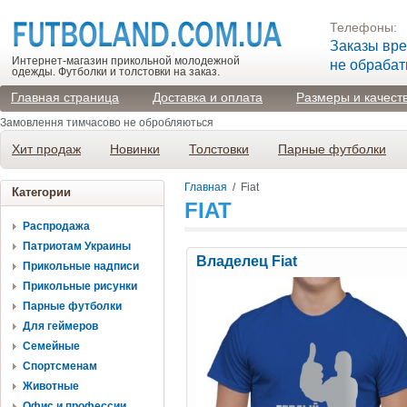
Телефоны:
Заказы вр
Интернет-магазин прикольной молодежной
не обраба
одежды. Футболки и толстовки на заказ.
Главная страница
Доставка и оплата
Размеры и качест
Замовлення тимчасово не обробляються
Хит продаж
Новинки
Толстовки
Парные футболки
Главная
/
Fiat
Категории
FIAT
Распродажа
Патриотам Украины
Владелец Fiat
Прикольные надписи
Прикольные рисунки
Парные футболки
Для геймеров
Семейные
Спортсменам
Животные
Офис и профессии