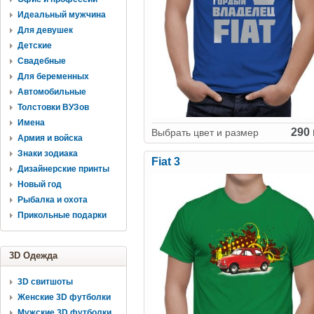
Идеальный мужчина
Для девушек
Детские
Свадебные
Для беременных
Автомобильные
Толстовки ВУЗов
Имена
290 
Выбрать цвет и размер
Армия и войска
Знаки зодиака
Fiat 3
Дизайнерские принты
Новый год
Рыбалка и охота
Прикольные подарки
3D Одежда
3D свитшоты
Женские 3D футболки
Мужские 3D футболки