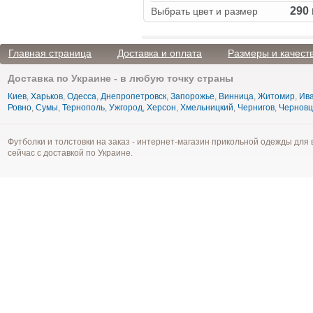
290 
Выбрать цвет и размер
Главная страница
Доставка и оплата
Размеры и качест
Доставка по Украине - в любую точку страны
Киев
,
Харьков
,
Одесса
,
Днепропетровск
,
Запорожье
,
Винница
,
Житомир
,
Ива
Ровно
,
Сумы
,
Тернополь
,
Ужгород
,
Херсон
,
Хмельницкий
,
Чернигов
,
Чернов
Футболки и толстовки на заказ - интернет-магазин прикольной одежды для 
сейчас с доставкой по Украине.