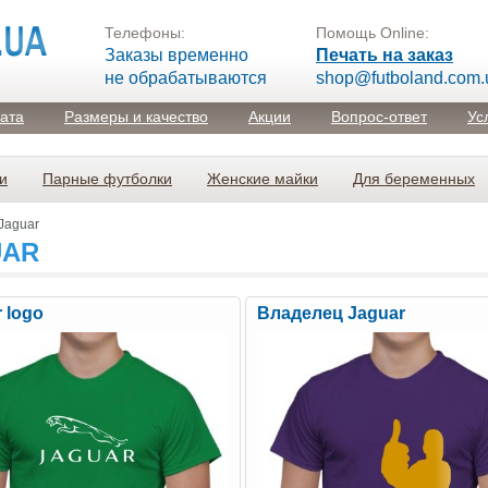
Телефоны:
Помощь Online:
Заказы временно
Печать на заказ
не обрабатываются
shop@futboland.com.
лата
Размеры и качество
Акции
Вопрос-ответ
Ус
и
Парные футболки
Женские майки
Для беременных
Jaguar
UAR
 logo
Владелец Jaguar