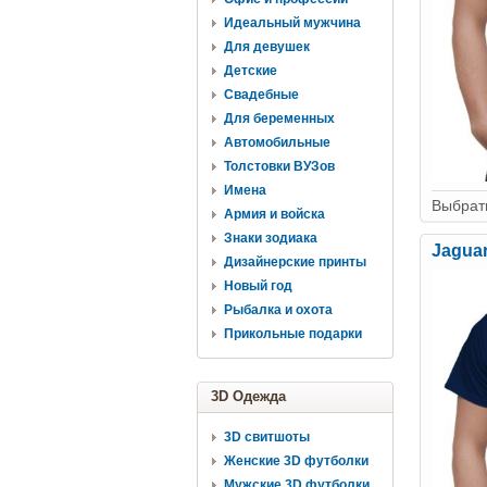
Идеальный мужчина
Для девушек
Детские
Свадебные
Для беременных
Автомобильные
Толстовки ВУЗов
Имена
Выбрать
Армия и войска
Знаки зодиака
Jaguar
Дизайнерские принты
Новый год
Рыбалка и охота
Прикольные подарки
3D Одежда
3D свитшоты
Женские 3D футболки
Мужские 3D футболки