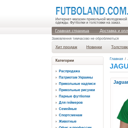
Интернет-магазин прикольной молодежной
одежды. Футболки и толстовки на заказ.
Главная страница
Доставка и оп
Замовлення тимчасово не обробляються
Хит продаж
Новинки
Толстовк
Главная
/
Категории
JAG
Распродажа
Патриотам Украины
Jaguar
Прикольные надписи
Прикольные рисунки
Парные футболки
Для геймеров
Семейные
Спортсменам
Животные
Офис и профессии