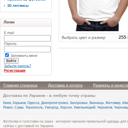
3D леггинсы
Логин
E-mail:
255 
Выбрать цвет и размер
Пароль:
Запомнить меня
Забыли пароль?
Регистрация
Главная страница
Доставка и оплата
Размеры и качест
Доставка по Украине - в любую точку страны
Киев
,
Харьков
,
Одесса
,
Днепропетровск
,
Запорожье
,
Винница
,
Житомир
,
Ива
Ровно
,
Сумы
,
Тернополь
,
Ужгород
,
Херсон
,
Хмельницкий
,
Чернигов
,
Чернов
Футболки и толстовки на заказ - интернет-магазин прикольной одежды для 
сейчас с доставкой по Украине.