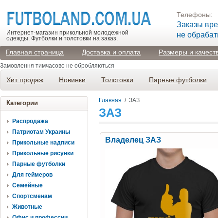
Телефоны:
Заказы вр
Интернет-магазин прикольной молодежной
не обраба
одежды. Футболки и толстовки на заказ.
Главная страница
Доставка и оплата
Размеры и качест
Замовлення тимчасово не обробляються
Хит продаж
Новинки
Толстовки
Парные футболки
Главная
/
ЗАЗ
Категории
ЗАЗ
Распродажа
Патриотам Украины
Владелец ЗАЗ
Прикольные надписи
Прикольные рисунки
Парные футболки
Для геймеров
Семейные
Спортсменам
Животные
Офис и профессии