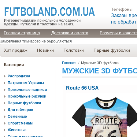
Телефоны:
Заказы вр
Интернет-магазин прикольной молодежной
не обраба
одежды. Футболки и толстовки на заказ.
Главная страница
Доставка и оплата
Размеры и качест
Замовлення тимчасово не обробляються
Хит продаж
Новинки
Толстовки
Парные футболки
Главная
/
Мужские 3D футболки
Категории
МУЖСКИЕ 3D ФУТБ
Распродажа
Патриотам Украины
Route 66 USA
Прикольные надписи
Прикольные рисунки
Парные футболки
Для геймеров
Семейные
Спортсменам
Животные
Офис и профессии