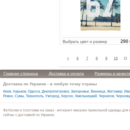
290 
Выбрать цвет и размер
<
6
7
8
9
10
11
Главная страница
Доставка и оплата
Размеры и качест
Доставка по Украине - в любую точку страны
Киев
,
Харьков
,
Одесса
,
Днепропетровск
,
Запорожье
,
Винница
,
Житомир
,
Ива
Ровно
,
Сумы
,
Тернополь
,
Ужгород
,
Херсон
,
Хмельницкий
,
Чернигов
,
Чернов
Футболки и толстовки на заказ - интернет-магазин прикольной одежды для 
сейчас с доставкой по Украине.