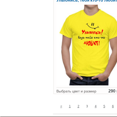
Улыбнись, тебя кто-то люби
290 
Выбрать цвет и размер
<
1
2
3
4
5
6