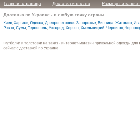
Главная страница
Доставка и оплата
Размеры и качест
Доставка по Украине - в любую точку страны
Киев
,
Харьков
,
Одесса
,
Днепропетровск
,
Запорожье
,
Винница
,
Житомир
,
Ива
Ровно
,
Сумы
,
Тернополь
,
Ужгород
,
Херсон
,
Хмельницкий
,
Чернигов
,
Чернов
Футболки и толстовки на заказ - интернет-магазин прикольной одежды для 
сейчас с доставкой по Украине.