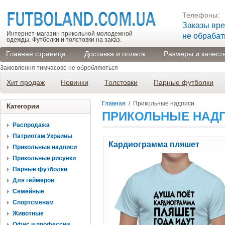
Телефоны:
Заказы вр
Интернет-магазин прикольной молодежной
не обраба
одежды. Футболки и толстовки на заказ.
Главная страница
Доставка и оплата
Размеры и качест
Замовлення тимчасово не обробляються
Хит продаж
Новинки
Толстовки
Парные футболки
Главная
/
Прикольные надписи
Категории
ПРИКОЛЬНЫЕ НАД
Распродажа
Патриотам Украины
Кардиограмма пляшет
Прикольные надписи
Прикольные рисунки
Парные футболки
Для геймеров
Семейные
Спортсменам
Животные
Офис и профессии