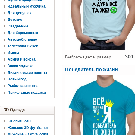
Идеальный мужчина
Для девушек
Детские
Свадебные
Для беременных
Автомобильные
Толстовки ВУЗов
Имена
300 
Выбрать цвет и размер
Армия и войска
Знаки зодиака
Победитель по жизни
Дизайнерские принты
Новый год
Рыбалка и охота
Прикольные подарки
3D Одежда
3D свитшоты
Женские 3D футболки
Мужские 3D футболки