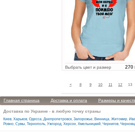
270 
Выбрать цвет и размер
<
8
9
10
11
12
13
Главная страница
Доставка и оплата
Размеры и качест
Доставка по Украине - в любую точку страны
Киев
,
Харьков
,
Одесса
,
Днепропетровск
,
Запорожье
,
Винница
,
Житомир
,
Ива
Ровно
,
Сумы
,
Тернополь
,
Ужгород
,
Херсон
,
Хмельницкий
,
Чернигов
,
Чернов