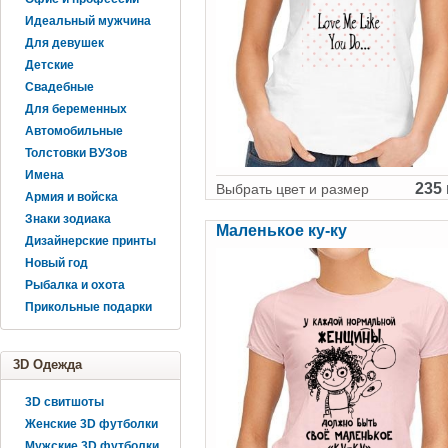
Идеальный мужчина
Для девушек
Детские
Свадебные
Для беременных
Автомобильные
Толстовки ВУЗов
Имена
235 
Выбрать цвет и размер
Армия и войска
Знаки зодиака
Маленькое ку-ку
Дизайнерские принты
Новый год
Рыбалка и охота
Прикольные подарки
3D Одежда
3D свитшоты
Женские 3D футболки
Мужские 3D футболки