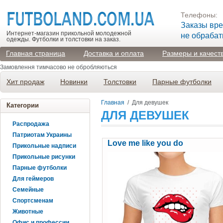
Телефоны:
Заказы вр
Интернет-магазин прикольной молодежной
не обраба
одежды. Футболки и толстовки на заказ.
Главная страница
Доставка и оплата
Размеры и качест
Замовлення тимчасово не обробляються
Хит продаж
Новинки
Толстовки
Парные футболки
Главная
/
Для девушек
Категории
ДЛЯ ДЕВУШЕК
Распродажа
Патриотам Украины
Love me like you do
Прикольные надписи
Прикольные рисунки
Парные футболки
Для геймеров
Семейные
Спортсменам
Животные
Офис и профессии