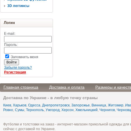
3D леггинсы
Логин
E-mail:
Пароль:
Запомнить меня
Забыли пароль?
Регистрация
Главная страница
Доставка и оплата
Размеры и качест
Доставка по Украине - в любую точку страны
Киев
,
Харьков
,
Одесса
,
Днепропетровск
,
Запорожье
,
Винница
,
Житомир
,
Ива
Ровно
,
Сумы
,
Тернополь
,
Ужгород
,
Херсон
,
Хмельницкий
,
Чернигов
,
Чернов
Футболки и толстовки на заказ - интернет-магазин прикольной одежды для 
сейчас с доставкой по Украине.