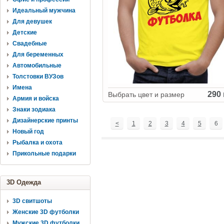
Идеальный мужчина
Для девушек
Детские
Свадебные
Для беременных
Автомобильные
Толстовки ВУЗов
Имена
290 
Выбрать цвет и размер
Армия и войска
Знаки зодиака
Дизайнерские принты
<
1
2
3
4
5
6
Новый год
Рыбалка и охота
Прикольные подарки
3D Одежда
3D свитшоты
Женские 3D футболки
Мужские 3D футболки