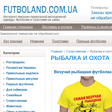
Телефоны:
Заказы вр
Интернет-магазин прикольной молодежной
не обраба
одежды. Футболки и толстовки на заказ.
Главная страница
Доставка и оплата
Размеры и качест
Замовлення тимчасово не обробляються
Хит продаж
Новинки
Толстовки
Парные футболки
Главная
/
Спортсменам
/
Рыбалка и охо
Категории
РЫБАЛКА И ОХОТА
Распродажа
Патриотам Украины
Везучая рыбацкая футболка
Прикольные надписи
Прикольные рисунки
Парные футболки
Для геймеров
Семейные
Спортсменам
Животные
Офис и профессии