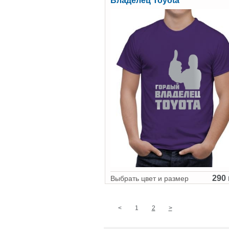
Владелец Toyota
290 
Выбрать цвет и размер
<
1
2
>