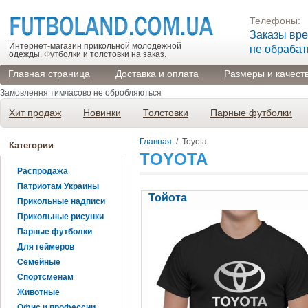
Телефоны:
Заказы вр
Интернет-магазин прикольной молодежной
не обраба
одежды. Футболки и толстовки на заказ.
Главная страница
Доставка и оплата
Размеры и качест
Замовлення тимчасово не обробляються
Хит продаж
Новинки
Толстовки
Парные футболки
Главная
/
Toyota
Категории
TOYOTA
Распродажа
Патриотам Украины
Тойота
Прикольные надписи
Прикольные рисунки
Парные футболки
Для геймеров
Семейные
Спортсменам
Животные
Офис и профессии