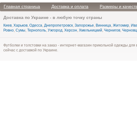
Главная страница
Доставка и оплата
Размеры и качест
Доставка по Украине - в любую точку страны
Киев
,
Харьков
,
Одесса
,
Днепропетровск
,
Запорожье
,
Винница
,
Житомир
,
Ива
Ровно
,
Сумы
,
Тернополь
,
Ужгород
,
Херсон
,
Хмельницкий
,
Чернигов
,
Чернов
Футболки и толстовки на заказ - интернет-магазин прикольной одежды для 
сейчас с доставкой по Украине.