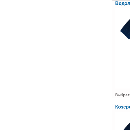
Водол
Выбрать
Козер