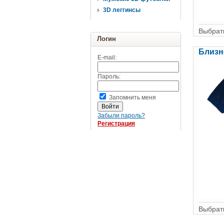
3D леггинсы
Выбрать
Логин
Близн
E-mail:
Пароль:
Запомнить меня
Забыли пароль?
Регистрация
Выбрать