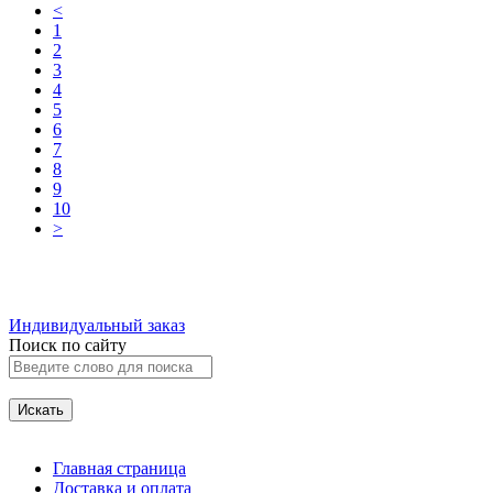
<
1
2
3
4
5
6
7
8
9
10
>
Индивидуальный заказ
Поиск по сайту
Главная страница
Доставка и оплата