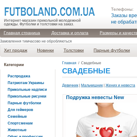
Телефоны:
Заказы вр
Интернет-магазин прикольной молодежной
не обраба
одежды. Футболки и толстовки на заказ.
Главная страница
Доставка и оплата
Размеры и качест
Замовлення тимчасово не обробляються
Хит продаж
Новинки
Толстовки
Парные футболки
Главная
/
Свадебные
Категории
СВАДЕБНЫЕ
Распродажа
Патриотам Украины
Девичник
|
Мальчишник
|
Жених и невеста
Прикольные надписи
Прикольные рисунки
Подружка невесты New
Парные футболки
Для геймеров
Семейные
Спортсменам
Животные
Офис и профессии