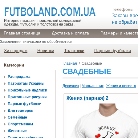
Телефоны:
Заказы вр
Интернет-магазин прикольной молодежной
не обраба
одежды. Футболки и толстовки на заказ.
Главная страница
Доставка и оплата
Размеры и качест
Замовлення тимчасово не обробляються
Хит продаж
Новинки
Толстовки
Парные футболки
Главная
/
Свадебные
Категории
СВАДЕБНЫЕ
Распродажа
Патриотам Украины
Девичник
|
Мальчишник
|
Жених и невеста
Прикольные надписи
Прикольные рисунки
Жених (парная) 2
Парные футболки
Для геймеров
Семейные
Спортсменам
Животные
Офис и профессии