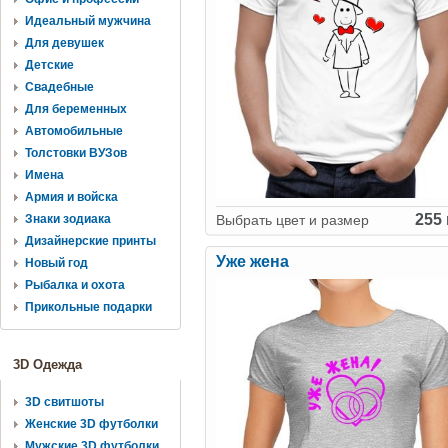
Идеальный мужчина
Для девушек
Детские
Свадебные
Для беременных
Автомобильные
Толстовки ВУЗов
Имена
Армия и войска
255 
Выбрать цвет и размер
Знаки зодиака
Дизайнерские принты
Уже жена
Новый год
Рыбалка и охота
Прикольные подарки
3D Одежда
3D свитшоты
Женские 3D футболки
Мужские 3D футболки