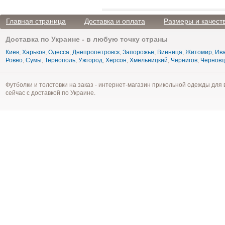
Главная страница
Доставка и оплата
Размеры и качест
Доставка по Украине - в любую точку страны
Киев
,
Харьков
,
Одесса
,
Днепропетровск
,
Запорожье
,
Винница
,
Житомир
,
Ива
Ровно
,
Сумы
,
Тернополь
,
Ужгород
,
Херсон
,
Хмельницкий
,
Чернигов
,
Чернов
Футболки и толстовки на заказ - интернет-магазин прикольной одежды для 
сейчас с доставкой по Украине.