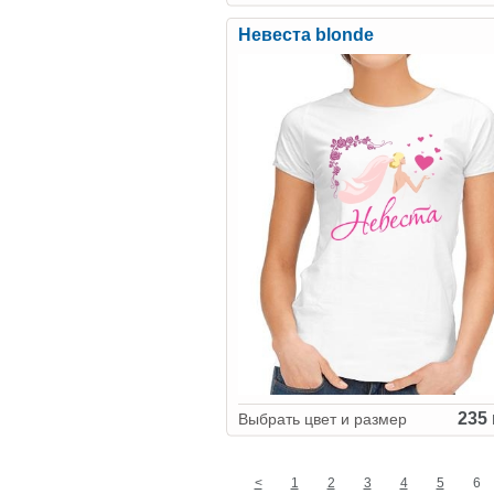
Невеста blonde
235 
Выбрать цвет и размер
<
1
2
3
4
5
6