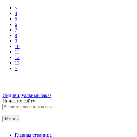
<
4
5
6
7
8
9
10
11
12
13
>
Индивидуальный заказ
Поиск по сайту
Главная страница